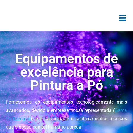
Equipamentos de
excelência para
Pintura a Pó
Fornecemos os equipamentos tecnologicamente mais
avançados, devido à empresa nossa representada (
Gema
Switzerland
), e à capacidade e conhecimentos técnicos
que o nosso capital humano agrega.