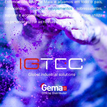
Estamos sediados na Maia e atuamos em todo o país,
fornecendo
todos os equipamentos
, sobressalentes,
suporte e aconselhamento técnico, ao cliente que utiliza
ou pretende utilizar as nossas soluções industriais.