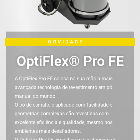
NOVIDADE
OptiFlex® Pro FE
A OptiFlex Pro FE coloca na sua mão a mais
avançada tecnologia de revestimento em pó
manual do mundo.
O pó de esmalte é aplicado com facilidade e
geometrias complexas são revestidas com
excelente eficiência e qualidade, mesmo nos
ambientes mais desafiadores.
O OptiFlex Pro FE simplifica o revestimento de