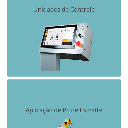
Unidades de Controle
MagicControl 4.0®
OptiMove
MultiStar
(…)
Ver
OptiFlex®2 FE
Aplicação de Pó de Esmalte
OptiFlex®
OptiSpray AP01-E
(…)