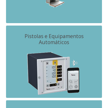
Pistolas e Equipamentos
Automáticos
Optiflex A®
OptiStar®
OptiGun ®
OptiFlow IG07
OptiCenter®
(…)
Ver